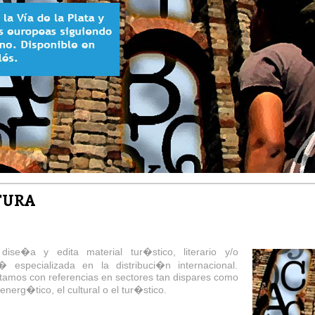
TURA
 dise�a y edita material tur�stico, literario y/o
 especializada en la distribuci�n internacional.
ntamos con referencias en sectores tan dispares como
energ�tico, el cultural o el tur�stico.