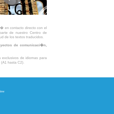
r� en contacto directo con el
 parte de nuestro Centro de
ud de los textos traducidos.
oyectos de comunicaci�n,
s exclusivos de idiomas para
 (A1 hasta C2).
 New