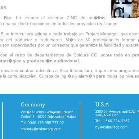
MAS
:
Blue ha creado el sistema ZINC de an�lisis
a una calidad excepcional en todos los proyectos realizados.
Blue Intercultura asigna a cada trabajo un Project Manager, que esta
bor del traductor o traductores. M�s de 50 profesionales forman
 son supervisados por un corrector que garantiza la fiabilidad y exactit
con el resto de departamentos de Colours CG, sobre todo en
pr
strat�gico y producci�n audiovisual
.
nuestros centros adscritos a Blue Intercultura, impartimos programa
de la comunicaci�n. Cursos de ingl�s y alem�n para todos los niveles
Germany
U.S.A
2300 8th Avenue, apt#10E |
Wei�es Gehry-Geb�ude | Neuer
York, NY10027
Zollhof, 3 | 40221 D�sseldorf-Hafen
Tel. 1-646-234-3167
Tel. 0049 176 955 777 02
ny@colourscg.com
colours@colourscg.com