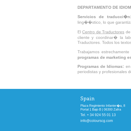
DEPARTAMENTO DE IDIO
Servicios de traducci�n
ling��stico, lo que garantiz
El
Centro de Traductores
de 
cliente y coordinar� la la
Traductores. Todos los textos
Trabajamos estrechamente 
programas de marketing e
Programas de Idiomas:
en 
periodistas y profesionales 
Spain
Plaza Regimiento Infanter�a, 8
Portal 1 Bajo B | 06300 Zafra
Tel. + 34 924 55 01 13
info@colourscg.com