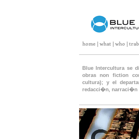
home
|
what
|
who
|
trab
Blue Intercultura se 
obras non fiction co
cultura); y el depar
redacci�n, narraci�n 